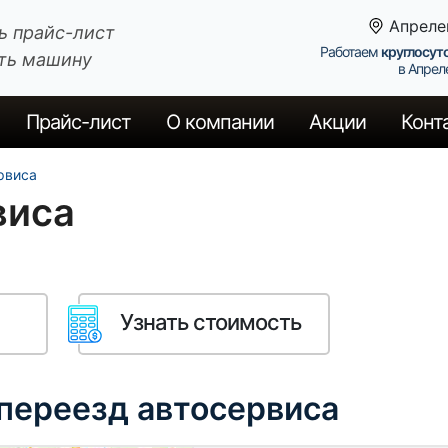
Апреле
ь прайс-лист
Работаем
круглосут
ть машину
в Апрел
Прайс
-лист
О компании
Акции
Конт
рвиса
виса
Узнать стоимость
 переезд автосервиса