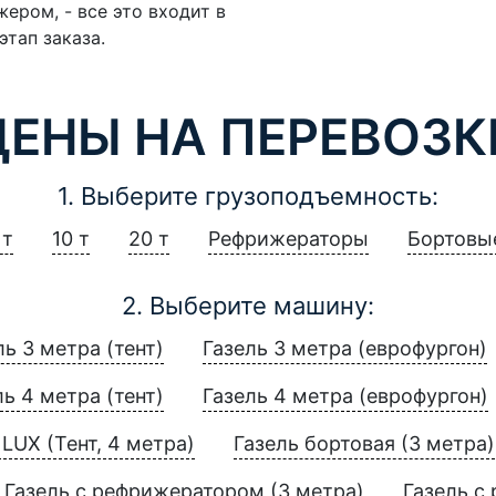
ером, - все это входит в
этап заказа.
ЦЕНЫ НА ПЕРЕВОЗК
1. Выберите грузоподъемность:
 т
10 т
20 т
Рефрижераторы
Бортовы
2. Выберите машину:
ль 3 метра (тент)
Газель 3 метра (еврофургон)
ль 4 метра (тент)
Газель 4 метра (еврофургон)
LUX (Тент, 4 метра)
Газель бортовая (3 метра)
Газель с рефрижератором (3 метра)
Газель с