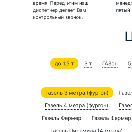
время. Перед этим наш
менедж
диспетчер делает Вам
пятый 
контрольный звонок.
до 1.5 т
3 т
ГАЗон
5
Газель 3 метра (фургон)
Газе
Газель 4 метра (фургон)
Газе
Газель Фермер
Газель Фермер 
Газель Пирамида (4 метра)