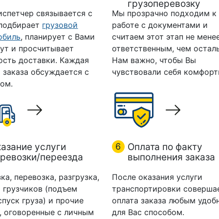
грузоперевозку
испетчер связывается с
Мы прозрачно подходим к
 подбирает
грузовой
работе с документами и
обиль
, планирует с Вами
считаем этот этап не мене
ут и просчитывает
ответственным, чем остал
ость доставки. Каждая
Нам важно, чтобы Вы
 заказа обсуждается с
чувствовали себя комфорт
ом.
азание услуги
6
Оплата по факту
ревозки/переезда
выполнения заказа
ка, перевозка, разгрузка,
После оказания услуги
 грузчиков (подъем
транспортировки соверша
спуск груза) и прочие
оплата заказа любым удоб
, оговоренные с личным
для Вас способом.