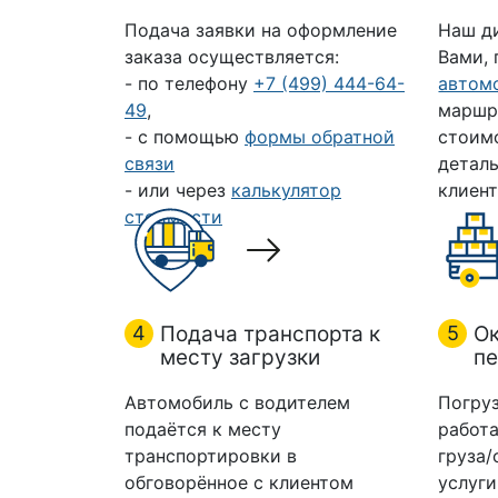
Подача заявки на оформление
Наш д
заказа осуществляется:
Вами,
- по телефону
+7 (499) 444-64-
автом
49
,
маршр
- с помощью
формы обратной
стоим
связи
деталь
- или через
калькулятор
клиент
стоимости
4
Подача транспорта к
5
Ок
месту загрузки
пе
Автомобиль с водителем
Погруз
подаётся к месту
работа
транспортировки в
груза/
обговорённое с клиентом
услуги